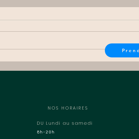
Pren
Endométriose : un parcours
Endo
de soins pluridisciplinaires
osté
personnalisé pour
améliorer votre mieux être
NOS HORAIRES
DU Lundi au samedi
8h-20h