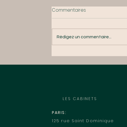
Commentaires
Rédigez un commentaire...
Dans Le Figaro Madame!
LES CABINETS
PARIS:
125 rue Saint Dominique