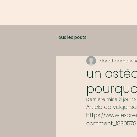
ACTUALITÉS
Tous les posts
dorotheemouss
un osté
pourquo
Dernière mise à jour :
2
Article de vulgarisa
https://www.lexpr
comment_1830578.