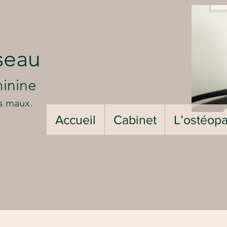
e
seau
minine
os maux.
Accueil
Cabinet
L’ostéopa