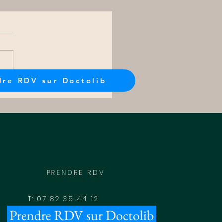
dre RDV sur Doctolib
métriose et
opathie
PRENDRE RDV
T: 07 82 35 44 12
Prendre RDV sur Doctolib